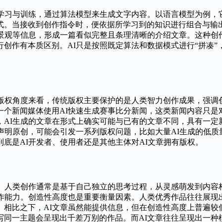
学习与训练，通过算法模型来生成文字内容。以语言模型为例，它
式。当接收到创作指令时，便依据所学习到的知识进行组合与输
色景观等信息，形成一篇看似完整且条理清晰的介绍文章。这种创
创作有本质区别。AI只是按照既定算法和数据模式进行“拼凑”
版权角度来看，传统版权主要保护的是人类智力创作成果，强调
一个新闻媒体使用AI快速生成赛事比分新闻，这类新闻内容只是
，AI生成的文章在形式上确实可能与已有的文章不同，具有一定
声明原创，可能会引发一系列版权问题，比如大量AI生成的低
底是AI开发者、使用者还是其他主体对AI文章拥有版权。
键。人类创作通常是基于自己独立的思考过程，从灵感萌发到内容
创作能力。创造性高度也是重要衡量因素。人类优秀作品往往展现
。相比之下，AI文章虽然能提供信息，但在创造性高度上普遍较
写同一主题会呈现出千差万别的作品。而AI文章往往呈现出一种