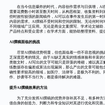
在当今信息爆炸的时代，内容创作需求与日俱增，AI
需要花费数小时甚至数天时间，从构思框架、收集资料到
些时效性较强的新闻稿件，AI可以在事件发生后的第一
内容的需求。AI撰稿不受时间和空间的限制。无论何时何
不同领域广泛应用。无论是商业文案撰写、学术论文辅助
产品特点和受众需求；在学术方面，能协助整理资料、提
AI撰稿面临的挑战
尽管AI撰稿优势明显，但也面临着一些不容忽视的挑
乏深度思考的情况。由于AI缺乏真实的情感体验和丰富
类散文时，AI写出的文字可能只是辞藻的堆砌，难以真正
练数据存在偏差或算法出现漏洞，那么产出的文章可能包
确性要求较高的领域，如医疗、法律等，是极为不利的。同
作、抄袭等不当行为，都是亟待解决的难题。
提升AI撰稿效果的方法
为了充分发挥AI撰稿的优势并弥补其不足，有多种方
借自身的创造力、判断力和专业知识对其进行优化和完善