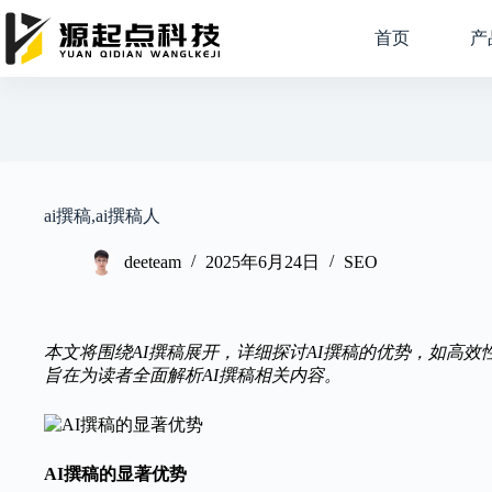
跳
过
首页
产
内
容
ai撰稿,ai撰稿人
deeteam
2025年6月24日
SEO
本文将围绕AI撰稿展开，详细探讨AI撰稿的优势，如高
旨在为读者全面解析AI撰稿相关内容。
AI撰稿的显著优势