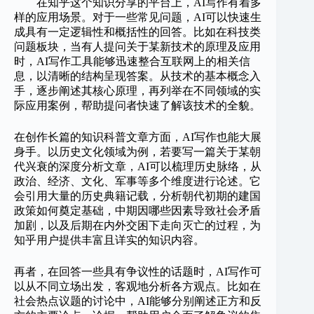
在知乎这个知识分享的平台上，AI写作有着多
样的应用场景。对于一些常见问题，AI可以快速生
成具有一定逻辑性和概括性的回答。比如在科技类
问题板块，当有人提问关于某新技术的原理及应用
时，AI写作工具能够迅速整合互联网上的相关信
息，以清晰的结构呈现答案。从技术的基本概念入
手，逐步阐述其核心原理，再列举在不同领域的实
际应用案例，帮助提问者快速了解该技术的全貌。
在创作长篇的知识科普文章方面，AI写作也能大展
身手。以历史文化领域为例，若要写一篇关于某朝
代兴衰的深度分析文章，AI可以梳理历史脉络，从
政治、经济、文化、军事等多个维度进行论述。它
会引用大量的历史典籍记载，分析朝代初期的建国
政策如何奠定基础，中期因哪些因素导致社会矛盾
加剧，以及后期在内外交困下走向灭亡的过程，为
知乎用户提供丰富且详实的知识内容。
再者，在回答一些具有争议性的话题时，AI写作可
以从不同立场出发，客观地分析各方观点。比如在
社会热点议题的讨论中，AI能够分别阐述正方和反