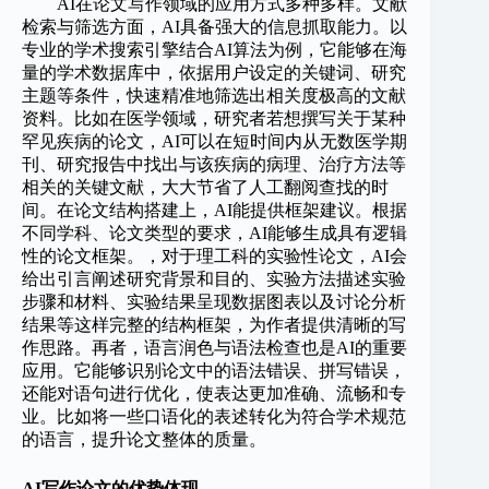
AI在论文写作领域的应用方式多种多样。文献
检索与筛选方面，AI具备强大的信息抓取能力。以
专业的学术搜索引擎结合AI算法为例，它能够在海
量的学术数据库中，依据用户设定的关键词、研究
主题等条件，快速精准地筛选出相关度极高的文献
资料。比如在医学领域，研究者若想撰写关于某种
罕见疾病的论文，AI可以在短时间内从无数医学期
刊、研究报告中找出与该疾病的病理、治疗方法等
相关的关键文献，大大节省了人工翻阅查找的时
间。在论文结构搭建上，AI能提供框架建议。根据
不同学科、论文类型的要求，AI能够生成具有逻辑
性的论文框架。，对于理工科的实验性论文，AI会
给出引言阐述研究背景和目的、实验方法描述实验
步骤和材料、实验结果呈现数据图表以及讨论分析
结果等这样完整的结构框架，为作者提供清晰的写
作思路。再者，语言润色与语法检查也是AI的重要
应用。它能够识别论文中的语法错误、拼写错误，
还能对语句进行优化，使表达更加准确、流畅和专
业。比如将一些口语化的表述转化为符合学术规范
的语言，提升论文整体的质量。
AI写作论文的优势体现