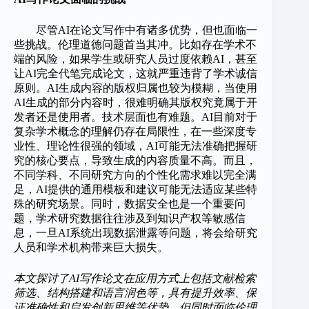
尽管AI在论文写作中有诸多优势，但也面临一
些挑战。伦理道德问题首当其冲。比如存在学术不
端的风险，如果学生或研究人员过度依赖AI，甚至
让AI完全代笔完成论文，这就严重违背了学术诚信
原则。AI生成内容的版权归属也较为模糊，当使用
AI生成的部分内容时，很难明确其版权究竟属于开
发者还是使用者。技术层面也有难题。AI目前对于
复杂学术概念的理解仍存在局限性，在一些深度专
业性、理论性很强的领域，AI可能无法准确把握研
究的核心要点，导致生成的内容质量不高。而且，
不同学科、不同研究方向的个性化需求难以完全满
足，AI提供的通用模板和建议可能无法适应某些特
殊的研究场景。同时，数据安全也是一个重要问
题，学术研究数据往往涉及到知识产权等敏感信
息，一旦AI系统出现数据泄露等问题，将会给研究
人员和学术机构带来巨大损失。
本文探讨了AI写作论文在应用方式上包括文献检索
筛选、结构搭建和语言润色等，具有提升效率、保
证准确性和启发创新思维等优势，但同时面临伦理