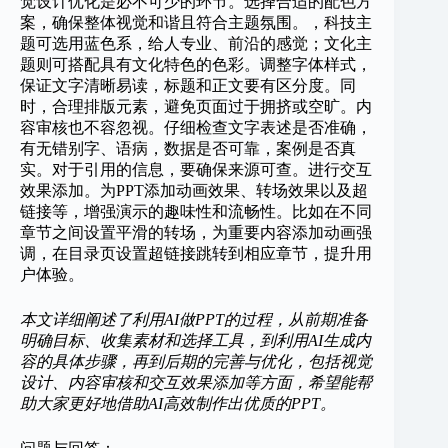
觉设计优化是必不可少的环节。选择合适的配色方
案，确保整体视觉和谐且符合主题氛围。，科技主
题可选用蓝色系，给人专业、前沿的感觉；文化主
题则可搭配具有文化特色的色彩。调整字体样式，
保证文字清晰易读，标题和正文要有区分度。同
时，合理排版元素，避免页面过于拥挤或空旷。内
容审核也不容忽视。仔细检查文字表述是否准确，
有无错别字、语病，数据是否可靠，案例是否真
实。对于引用的信息，要确保来源可查。进行交互
效果添加。为PPT添加动画效果、转场效果以及超
链接等，增强演示的趣味性和流畅性。比如在不同
章节之间设置平滑的转场，为重要内容添加动画强
调，在目录页设置超链接跳转到相应章节，提升用
户体验。
本文详细阐述了利用AI做PPT的过程，从前期准备
明确目标、收集素材和选择工具，到利用AI生成内
容的具体步骤，再到后期的完善与优化，包括视觉
设计、内容审核和交互效果添加等方面，希望能帮
助大家更好地借助AI高效制作出优质的PPT。