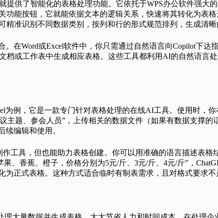
AI就提供了智能化的表格处理功能。它依托于WPS办公软件强大
I相关功能按钮，它就能依据文本的逻辑关系，快速将其转化为表
AI可精准识别不同数据类别，按列和行的形式规范排列，生成清晰
系列软件深度整合。在Word或Excel软件中，你只需通过自然语言向Copi
立即在文档或工作表中生成相应表格。这些工具都利用AI的自然语
cel为例，它是一款专门针对表格处理的在线AI工具。使用时，你在C
主题、参会人员”，上传相关的数据文件（如果有数据支撑的话），C
行后续编辑和使用。
表格制作工具，但也能助力表格创建。你可以用准确的语言描述表格
香蕉、橙子，价格分别为5元/斤、3元/斤、4元/斤”，Chat
能转化为正式表格。这种方式适合临时有制表需求，且对格式要求
内处理大量数据并生成表格，大大节省人力和时间成本。在处理企