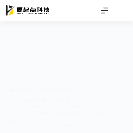
跳
过
内
容
SEO
seo自动化推广,seo推广效果怎么样
本文将围绕SEO自动化推广展开，探讨其近义
概念SEO自动推广相关内容，介绍自动化推广
的优势、实现途径及面临的挑战等方面，助力
读者深入了解这一领域。
deeteam
2025年6月24日