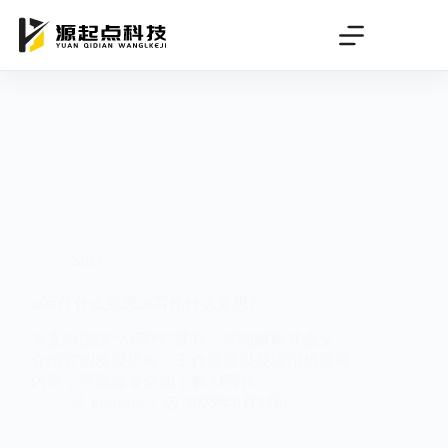
跳
过
内
容
SEO
ai写作什么意思,ai写作什么意思?
本文将围绕“AI写作”展开，详细解释其含义，
介绍它的发展历程、工作原理以及应用场景等
内容，帮助读者全面了解AI写作。
deeteam
2025年6月24日