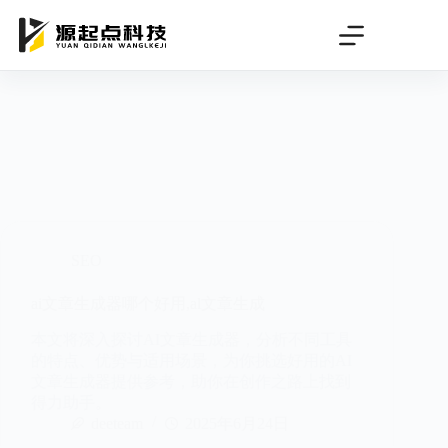
跳
过
内
容
SEO
ai文章生成器哪个好用,al文章生成
本文将深入探讨AI文章生成器，分析不同工具
的特点、优势与适用场景，为你挑选好用的AI
文章生成器提供参考，助你在创作之路上找到
得力助手。
deeteam
2025年6月24日