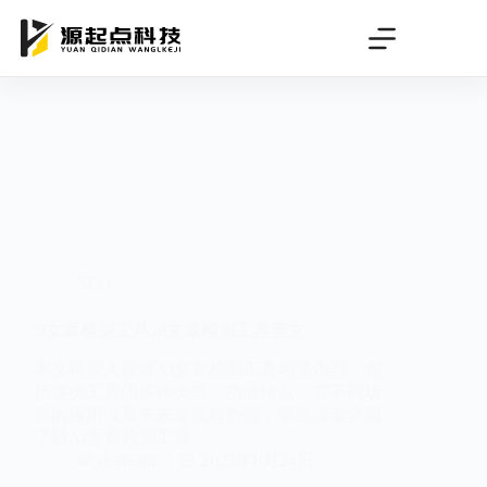
跳
过
内
容
SEO
ai文章检测工具,ai文章检测工具英文
本文将深入探讨AI文章检测工具相关内容，包
括这类工具的多种类型、功能特点、在不同场
景的应用以及未来发展趋势等，帮助读者全面
了解AI文章检测工具。
deeteam
2025年6月24日