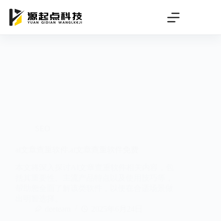
跳
过
内
容
SEO
ai文章查重软件,ai文章查重软件免费
本文将深入探讨AI文章查重软件相关内容，包
括其重要性、主流产品特点以及使用技巧等，
帮助您全面了解该类软件，以便在合适场景做
出明智选择。
deeteam
2025年6月24日