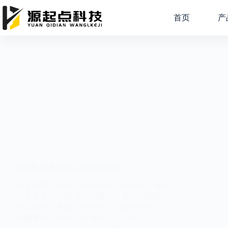
跳
过
首页
产
内
容
SEO
ai文章seo有用吗,ai写文章软件
本文将深入探讨AI文章与SEO的关联，阐述
AI文章在SEO领域的有效性，从优化效率、
内容创作、关键词处理等方面进行分析，为
你解答AI文章SEO是否有用这一疑问。