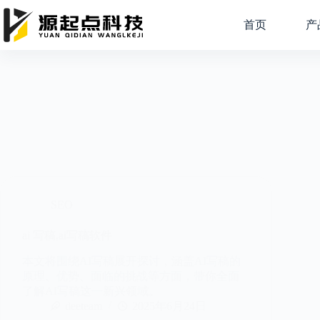
跳
过
首页
产
内
容
SEO
ai 写稿,ai写稿软件
本文将围绕AI写稿展开探讨，涵盖AI写稿的
原理、优势、面临的挑战等方面，带你全面
了解AI写稿这一新兴领域。
deeteam
2025年6月24日