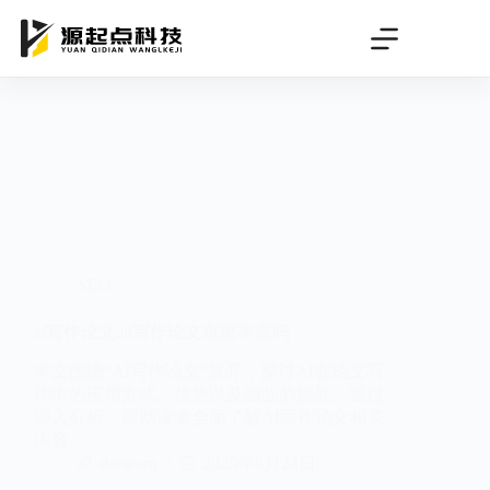
跳
过
内
容
SEO
ai写作论文,ai写作论文查重率高吗
本文围绕“AI写作论文”展开，探讨AI在论文写
作中的应用方式、优势以及面临的挑战。通过
深入分析，帮助读者全面了解AI写作论文相关
内容。
deeteam
2025年6月24日