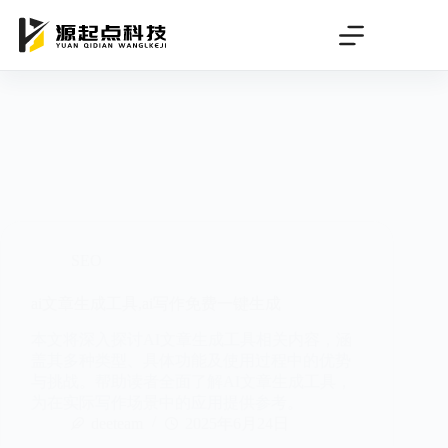
跳
过
内
容
SEO
ai文章生成工具,ai写作免费一键生成
本文将深入探讨AI文章生成工具相关内容，涵
盖其多种类型、具体功能及使用过程中的优势
与挑战。帮助读者全面了解AI文章生成工具，
为在实际写作场景中的应用提供参考。
deeteam
2025年6月24日