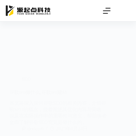
跳
过
内
容
SEO
谷歌seo做什么,谷歌seo建站
本文将深入探讨谷歌SEO的相关内容，介绍谷
歌SEO的概念，接着阐述其优化内容与策略，
以及在实际操作中的重要性与意义，帮助读者
全面了解谷歌SEO究竟是做什么的。
deeteam
2025年6月24日