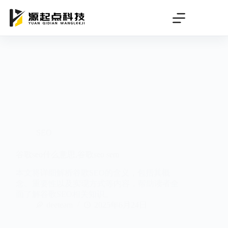
跳
过
内
容
SEO
谷歌seo什么意思,谷歌seo sem
本文将详细解析谷歌SEO的含义，包括其概
念、重要性以及实现方式等内容，帮助读者全
面了解谷歌SEO相关知识。
deeteam
2025年6月24日