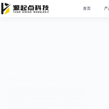
跳
过
首页
产
内
容
SEO
谷歌seo特点技巧,谷歌seo技术
本文将深入探讨谷歌SEO的特点与技巧。会阐
述谷歌SEO的独特特性，接着详细介绍实用的
优化技巧，包括网站结构优化、内容创作策
略等，帮助读者全面了解谷歌SEO，以提升网