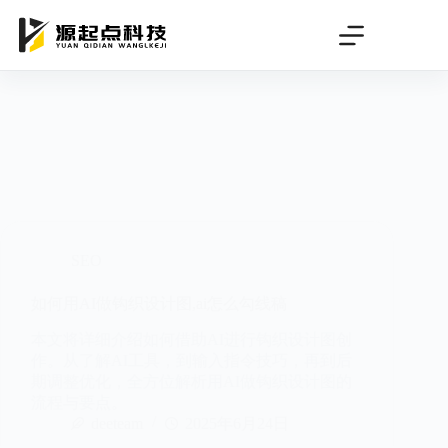
跳
过
内
容
SEO
如何用AI做钩织设计图,ai怎么勾线稿
本文将详细介绍如何借助AI进行钩织设计图创
作。从了解AI工具，到输入指令技巧，再到后
期调整优化，全方位解析用AI做钩织设计图的
流程与要点。
deeteam
2025年6月24日