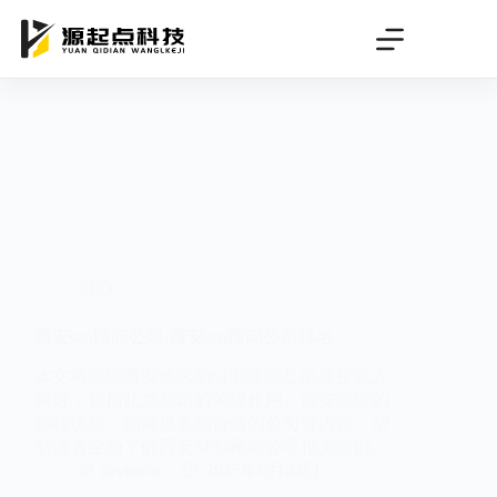
跳
过
内
容
SEO
西安seo顾问公司,西安seo顾问公司排名
本文将围绕西安地区的SEO顾问公司展开深入
探讨，包括此类公司的关键作用、西安地区的
独特优势、如何挑选到合适的公司等内容，帮
助读者全面了解西安SEO顾问公司相关知识。
deeteam
2025年6月24日