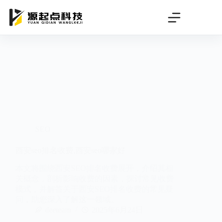
跳
过
内
容
SEO
西安seo排名收费,西安seo哪家好
本文将围绕西安SEO排名收费展开，介绍其相
关概念，剖析影响收费的因素，探讨常见收费
模式，并解答关于西安SEO排名收费的常见疑
问，助您深入了解这一领域。
deeteam
2025年6月24日