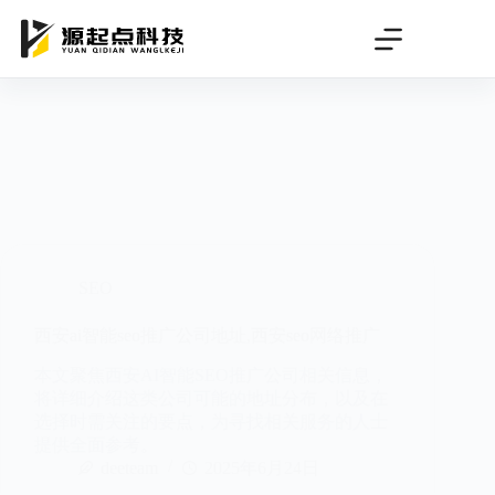
跳
过
内
容
SEO
西安ai智能seo推广公司地址,西安seo网络推广
本文聚焦西安AI智能SEO推广公司相关信息，
将详细介绍这类公司可能的地址分布，以及在
选择时需关注的要点，为寻找相关服务的人士
提供全面参考。
deeteam
2025年6月24日