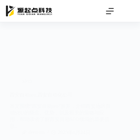
跳
过
内
容
SEO
西安自动seo,西安自动化公司
本文围绕“西安自动seo”展开，介绍西安地区自
动SEO的概念、优势，以及相关的策略与应
用，帮助读者了解西安自动SEO领域的重要信
息。
deeteam
2025年6月24日