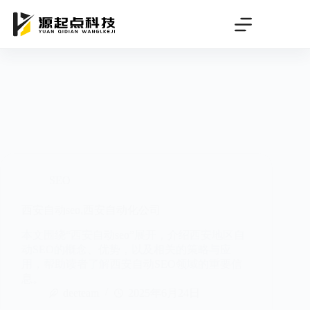
跳
过
内
容
SEO
西安自动seo,西安自动化公司
本文围绕“西安自动seo”展开，介绍西安地区自
动SEO的概念、优势，以及相关的策略与应
用，帮助读者了解西安自动SEO领域的重要信
息。
deeteam
2025年6月24日