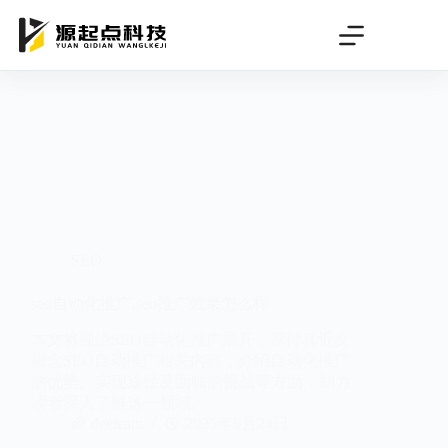
跳
过
内
容
SEO
seo自动化推广,seo推广效果怎么样
本文将围绕SEO自动化推广展开，探讨其近义
概念SEO自动推广相关内容，介绍自动化推广
的优势、实现途径及面临的挑战等方面，助力
读者深入了解这一领域。
deeteam
2025年6月24日