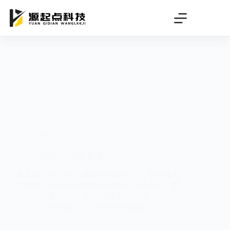
跳
过
内
容
SEO
ai写文章源码,ai写文原理
本文将围绕AI写文章源码展开探讨，包括其相
关概念、具体实现方式及优势等方面内容，带
你深入了解AI写文章源码背后的奥秘。
deeteam
2025年6月24日