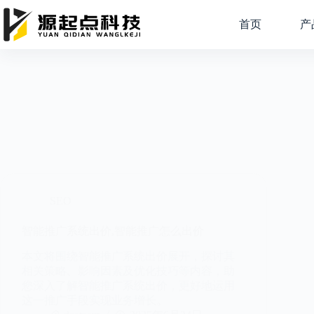
跳
过
首页
产
内
容
SEO
智能推广系统出价,智能推广怎么出价
本文将围绕智能推广系统出价展开，探讨其
相关策略、影响因素及优化技巧等内容，助
您深入了解智能推广系统出价，更好地运用
这一推广手段实现业务增长。