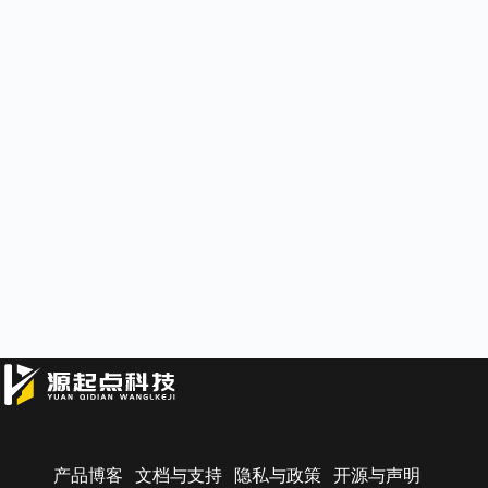
产品博客
文档与支持
隐私与政策
开源与声明