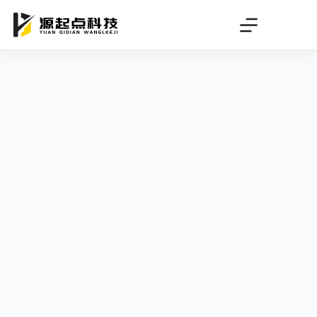
跳
过
内
容
SEO
ai 写稿,ai写稿软件
本文将围绕AI写稿展开探讨，涵盖AI写稿的原
理、优势、面临的挑战等方面，带你全面了解
AI写稿这一新兴领域。
deeteam
2025年6月24日