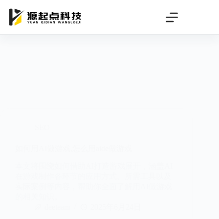
跳
过
内
容
SEO
如何用AI做游戏,怎么用aide做游戏
本文将围绕如何借助AI打造游戏展开，涵盖AI
在游戏制作各环节的应用方式、所需工具以及
实际案例等内容，帮助你全面了解用AI做游戏
的相关知识。
deeteam
2025年6月24日