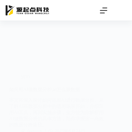
跳
过
内
容
SEO
如何用AI做数据分析,ai怎么做数据
本文将深入探讨如何运用AI进行数据分析。从
了解AI在数据分析中的适用场景开始，介绍常
用AI工具，再到实施步骤，全方位为你解析用
AI做数据分析的具体方法，助你掌握这一高效
的数据分析途径。
deeteam
2025年6月24日