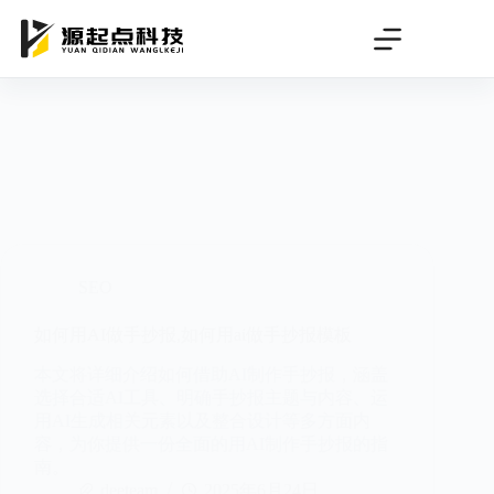
跳
过
内
容
SEO
如何用AI做手抄报,如何用ai做手抄报模板
本文将详细介绍如何借助AI制作手抄报，涵盖
选择合适AI工具、明确手抄报主题与内容、运
用AI生成相关元素以及整合设计等多方面内
容，为你提供一份全面的用AI制作手抄报的指
南。
deeteam
2025年6月24日