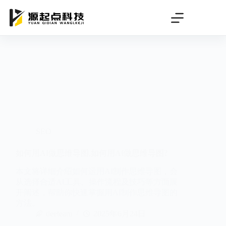
跳
过
内
容
SEO
如何用AI做思维导图,如何用AI做思维导图?
本文将详细介绍如何运用AI制作思维导图，会
从选择合适AI工具、操作流程及技巧等方面展
开阐述，帮助你快速掌握用AI制作思维导图的
方法。
deeteam
2025年6月24日