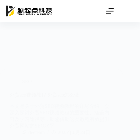
跳
过
内
容
SEO
外贸seo视频教程,外贸seo怎么做
本文是关于外贸SEO视频教程的详尽介绍，会
深入探讨外贸SEO视频教程的重要性、涵盖内
容及学习途径等，助您借助这类教程有效提升
外贸网站的SEO水平。
deeteam
2025年6月24日