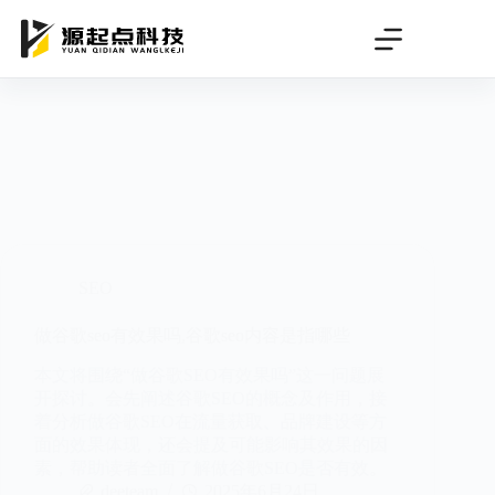
跳
过
内
容
SEO
做谷歌seo有效果吗,谷歌seo内容是指哪些
本文将围绕“做谷歌SEO有效果吗”这一问题展
开探讨。会先阐述谷歌SEO的概念及作用，接
着分析做谷歌SEO在流量获取、品牌建设等方
面的效果体现，还会提及可能影响其效果的因
素，帮助读者全面了解做谷歌SEO是否有效。
deeteam
2025年6月24日