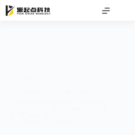
跳
过
内
容
SEO
什么叫ai时代,什么是ai时代,特点是什么
本文将深入探讨“什么叫AI时代”，通过解析AI
时代的定义、特征及带来的影响等方面，让读
者全面了解这一概念。
deeteam
2025年6月24日